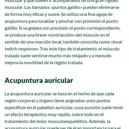
muscular y que suelen ir acompañados de una gran rigidez
muscular. Los llamados «puntos gatillo» pueden eliminarse
de forma muy eficaz y suave. Se utiliza una fina aguja de
acupuntura para localizar y pinchar con precisión el punto
gatillo. Si se golpea con precisión el punto correspondiente,
se produce una breve «contracción» del músculo en el
sentido de una reacción local, también conocida como «local
twitch response». Tras este tipo de tratamiento, el músculo
tratado suele sentirse mucho más relajado y a menudo
mejora la movilidad de la región tratada.
Acupuntura auricular
La acupuntura auricular se basa en el hecho de que cada
región corporal u órgano tiene asignados unos puntos
específicos en el pabellón auricular, cuya punción suele tener
un efecto terapéutico muy rápido, sobre todo en el
tratamiento del dolor musculoesquelético. Además, la
acupuntura auricular puede ser de gran importancia para el